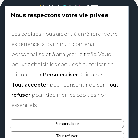
Nous respectons votre vie privée
Nos programmes
Notre équipe
Les cookies nous aident à améliorer votre
Nos évènements
Nos partenaires
expérience, à fournir un contenu
Nos filières
Nos financeurs
personnalisé et à analyser le trafic. Vous
Nos startups
pouvez choisir les cookies à autoriser en
cliquant sur
Personnaliser
. Cliquez sur
Tout accepter
pour consentir ou sur
Tout
Contact
team@innovact.com
refuser
pour décliner les cookies non
06 12 16 42 38
essentiels.
Personnaliser
Tout refuser