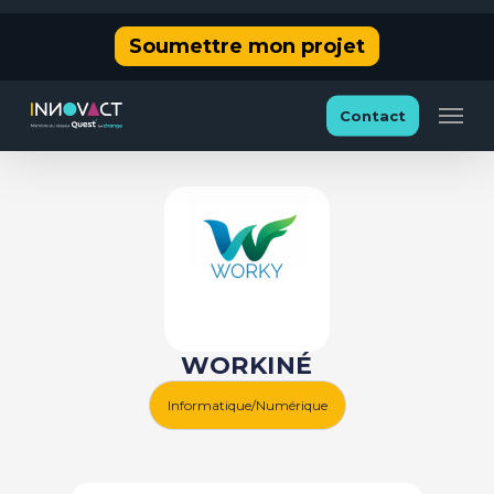
Skip
Soumettre mon projet
to
main
Men
Contact
content
WORKINÉ
Informatique/Numérique